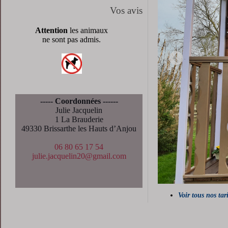
Vos avis
Attention
les animaux
ne sont pas admis.
----- Coordonnées ------
Julie Jacquelin
1 La Brauderie
49330 Brissarthe les Hauts d’Anjou
06 80 65 17 54
julie.jacquelin20@gmail.com
Voir tous nos tar