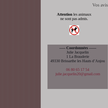
Vos avis
Attention
les animaux
ne sont pas admis.
----- Coordonnées ------
Julie Jacquelin
1 La Brauderie
49330 Brissarthe les Hauts d’Anjou
06 80 65 17 54
julie.jacquelin20@gmail.com