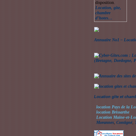
disposition.
Location, gite,
chambre
d’hotes…
Annuaire No1 – Locati
Location gîte et cham
location Pays de la Lo
location Brissarthe
Location Maine-et-Lo
Morannes
,
Contigné
,