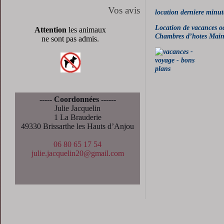
Vos avis
location derniere minut
Location de vacances o
Attention
les animaux
Chambres d’hotes Maine
ne sont pas admis.
----- Coordonnées ------
Julie Jacquelin
1 La Brauderie
49330 Brissarthe les Hauts d’Anjou
06 80 65 17 54
julie.jacquelin20@gmail.com