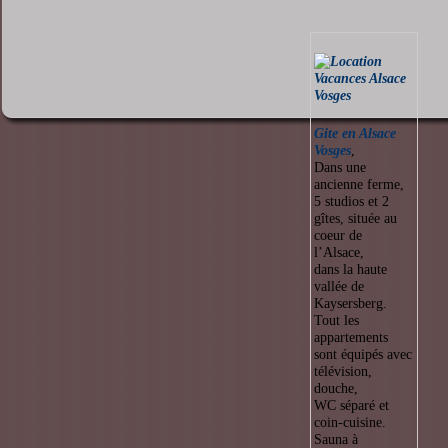
Gite en Alsace
Vosges
,
Dans une
ancienne ferme,
5 studios et 2
gîtes, située au
coeur de
l’Alsace,
dans la haute
vallée de
Kaysersberg.
Tout les
appartements
sont équipés avec
télévision,
douche,
WC séparé et
coin-cuisine.
Sauna à