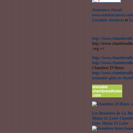
Assurance cheval
www.extravacances.com
Location vacances
et
Lo
http://www.
chambresdho
http://www.
chambresdho
.org »>
http://www.
chambresdho
http://www.
chambresdh
Chambres D’Hotes.
http://www.
chambresdho
annuaire gites et
chamb
Les Roulottes de La Bra
Maine Et Loire Chambr
Gites Maine Et Loire